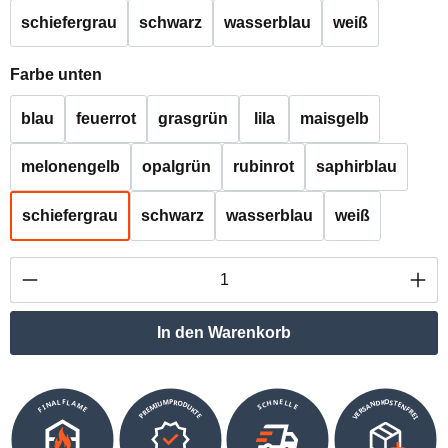
schiefergrau
schwarz
wasserblau
weiß
auswählen
Farbe unten
blau
feuerrot
grasgrün
lila
maisgelb
melonengelb
opalgrün
rubinrot
saphirblau
schiefergrau
schwarz
wasserblau
weiß
Produkt Anzahl: Gib den gewünschten Wert ei
In den Warenkorb
VERSANDKOSTENFREI
SCHNELLE
PREMIUMPRODUKTE
FINALFLAME