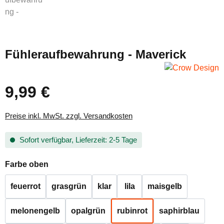
Fühleraufbewahrung - Maverick
9,99 €
Regulärer Preis:
Preise inkl. MwSt. zzgl. Versandkosten
Sofort verfügbar, Lieferzeit: 2-5 Tage
auswählen
Farbe oben
feuerrot
grasgrün
klar
lila
maisgelb
melonengelb
opalgrün
rubinrot
saphirblau