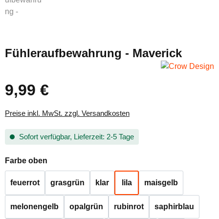
Fühleraufbewahrung - Maverick
9,99 €
Regulärer Preis:
Preise inkl. MwSt. zzgl. Versandkosten
Sofort verfügbar, Lieferzeit: 2-5 Tage
auswählen
Farbe oben
feuerrot
grasgrün
klar
lila
maisgelb
melonengelb
opalgrün
rubinrot
saphirblau