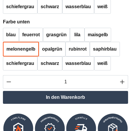
schiefergrau
schwarz
wasserblau
weiß
auswählen
Farbe unten
blau
feuerrot
grasgrün
lila
maisgelb
melonengelb
opalgrün
rubinrot
saphirblau
schiefergrau
schwarz
wasserblau
weiß
Produkt Anzahl: Gib den gewünschten Wert ei
In den Warenkorb
VERSANDKOSTENFREI
SCHNELLE
PREMIUMPRODUKTE
FINALFLAME