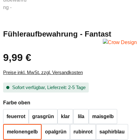
Fühleraufbewahrung - Fantast
9,99 €
Regulärer Preis:
Preise inkl. MwSt. zzgl. Versandkosten
Sofort verfügbar, Lieferzeit: 2-5 Tage
auswählen
Farbe oben
feuerrot
grasgrün
klar
lila
maisgelb
melonengelb
opalgrün
rubinrot
saphirblau