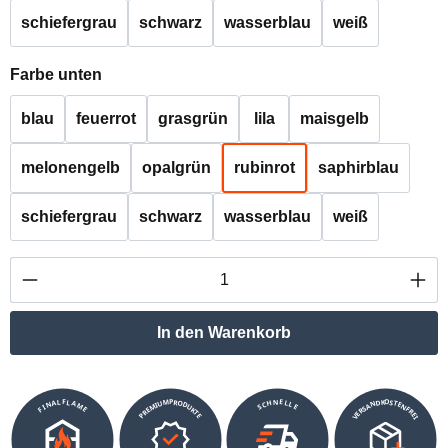
schiefergrau
schwarz
wasserblau
weiß
auswählen
Farbe unten
blau
feuerrot
grasgrün
lila
maisgelb
melonengelb
opalgrün
rubinrot
saphirblau
schiefergrau
schwarz
wasserblau
weiß
Produkt Anzahl: Gib den gewünschten Wert ei
In den Warenkorb
VERSANDKOSTENFREI
SCHNELLE
PREMIUMPRODUKTE
FINALFLAME