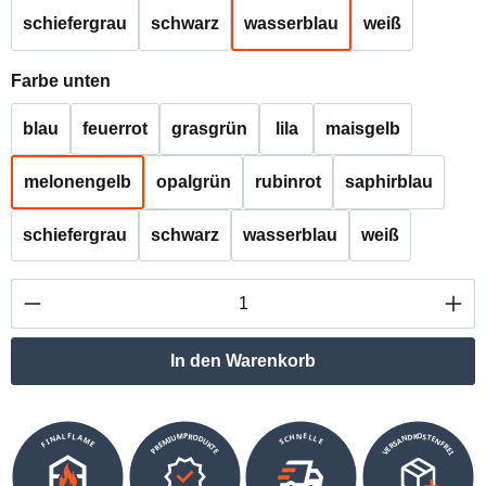
schiefergrau
schwarz
wasserblau
weiß
auswählen
Farbe unten
blau
feuerrot
grasgrün
lila
maisgelb
melonengelb
opalgrün
rubinrot
saphirblau
schiefergrau
schwarz
wasserblau
weiß
Produkt Anzahl: Gib den gewünschten Wert ei
In den Warenkorb
VERSANDKOSTENFREI
SCHNELLE
PREMIUMPRODUKTE
FINALFLAME