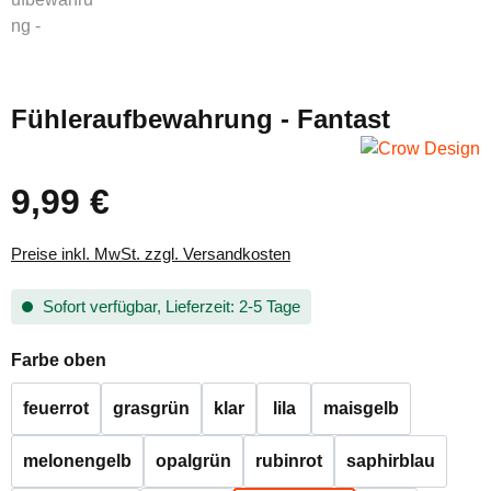
Fühleraufbewahrung - Fantast
9,99 €
Regulärer Preis:
Preise inkl. MwSt. zzgl. Versandkosten
Sofort verfügbar, Lieferzeit: 2-5 Tage
auswählen
Farbe oben
feuerrot
grasgrün
klar
lila
maisgelb
melonengelb
opalgrün
rubinrot
saphirblau