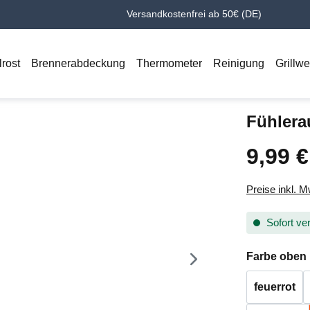
Versandkostenfrei ab 50€ (DE)
lrost
Brennerabdeckung
Thermometer
Reinigung
Grillw
Fühlera
9,99 €
Regulärer Pr
Preise inkl. 
Sofort ver
Farbe oben
feuerrot