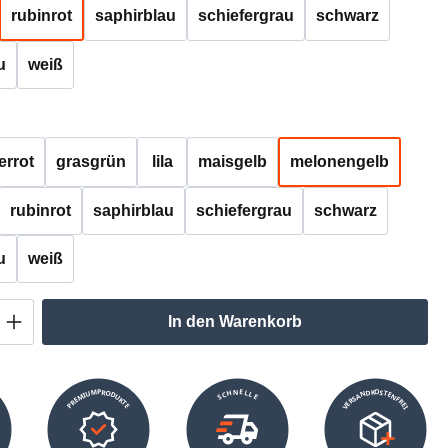
rubinrot
saphirblau
schiefergrau
schwarz
u
weiß
auswählen
errot
grasgrün
lila
maisgelb
melonengelb
rubinrot
saphirblau
schiefergrau
schwarz
u
weiß
Anzahl: Gib den gewünschten Wert ein oder
In den Warenkorb
VERSANDKOSTENFREI
SCHNELLE
PREMIUMPRODUKTE