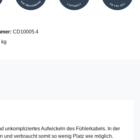
AUS MEISTERHAND
AB 50€ (DE)
LIEFERZEIT
mmer:
CD10005.4
 kg
 unkompliziertes Aufwickeln des Fühlerkabels. In der
en und verbraucht somit so wenig Platz wie möglich.