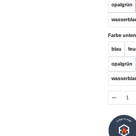
opalgrün
wasserbla
Farbe unten
blau
feu
opalgrün
wasserbla
Produkt 
FINALFLAME