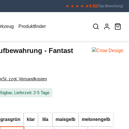
4.92
★ ★ ★ ★ ★
(Top-Bewertung)
War
erkzeug
Produktfinder
ufbewahrung - Fantast
eis:
MwSt. zzgl. Versandkosten
fügbar, Lieferzeit: 2-5 Tage
auswählen
grasgrün
klar
lila
maisgelb
melonengelb