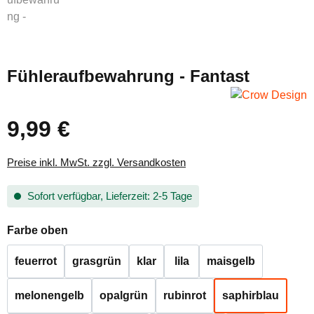
Fühleraufbewahrung - Fantast
9,99 €
Regulärer Preis:
Preise inkl. MwSt. zzgl. Versandkosten
Sofort verfügbar, Lieferzeit: 2-5 Tage
auswählen
Farbe oben
feuerrot
grasgrün
klar
lila
maisgelb
melonengelb
opalgrün
rubinrot
saphirblau