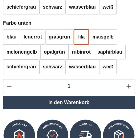
schiefergrau
schwarz
wasserblau
weiß
auswählen
Farbe unten
blau
feuerrot
grasgrün
lila
maisgelb
melonengelb
opalgrün
rubinrot
saphirblau
schiefergrau
schwarz
wasserblau
weiß
Produkt Anzahl: Gib den gewünschten Wert ei
In den Warenkorb
VERSANDKOSTENFREI
SCHNELLE
PREMIUMPRODUKTE
FINALFLAME