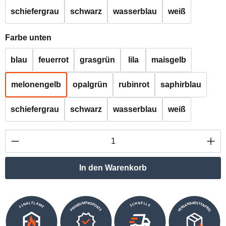
schiefergrau
schwarz
wasserblau
weiß
auswählen
Farbe unten
blau
feuerrot
grasgrün
lila
maisgelb
melonengelb
opalgrün
rubinrot
saphirblau
schiefergrau
schwarz
wasserblau
weiß
Produkt Anzahl: Gib den gewünschten Wert ei
In den Warenkorb
VERSANDKOSTENFREI
SCHNELLE
PREMIUMPRODUKTE
FINALFLAME