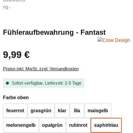
Fühleraufbewahrung - Fantast
9,99 €
Regulärer Preis:
Preise inkl. MwSt. zzgl. Versandkosten
Sofort verfügbar, Lieferzeit: 2-5 Tage
auswählen
Farbe oben
feuerrot
grasgrün
klar
lila
maisgelb
melonengelb
opalgrün
rubinrot
saphirblau