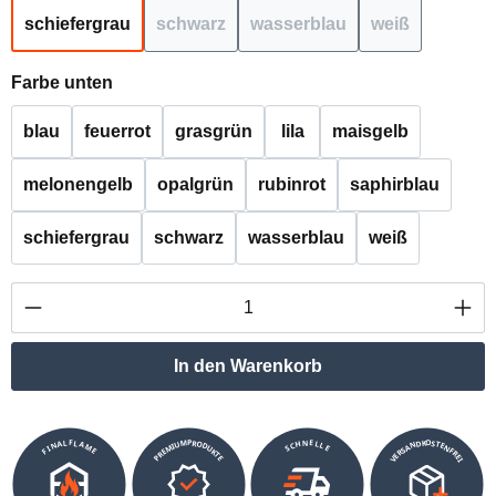
schiefergrau
schwarz
wasserblau
weiß
(Diese Option ist zurzeit nicht verfügbar.)
(Diese Option ist zurzeit nicht verfügbar.
(Diese Option ist zurzeit n
(Diese Option 
auswählen
Farbe unten
blau
feuerrot
grasgrün
lila
maisgelb
melonengelb
opalgrün
rubinrot
saphirblau
schiefergrau
schwarz
wasserblau
weiß
Produkt Anzahl: Gib den gewünschten Wert ei
In den Warenkorb
VERSANDKOSTENFREI
SCHNELLE
PREMIUMPRODUKTE
FINALFLAME