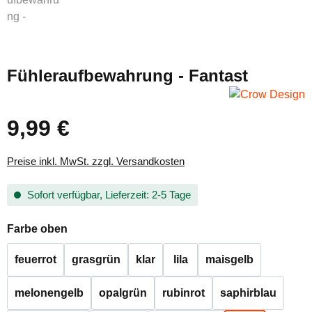
Fühleraufbewahrung - Fantast
9,99 €
Regulärer Preis:
Preise inkl. MwSt. zzgl. Versandkosten
Sofort verfügbar, Lieferzeit: 2-5 Tage
auswählen
Farbe oben
feuerrot
grasgrün
klar
lila
maisgelb
melonengelb
opalgrün
rubinrot
saphirblau