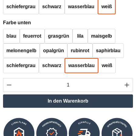
schiefergrau
schwarz
wasserblau
weiß
auswählen
Farbe unten
blau
feuerrot
grasgrün
lila
maisgelb
melonengelb
opalgrün
rubinrot
saphirblau
schiefergrau
schwarz
wasserblau
weiß
Produkt Anzahl: Gib den gewünschten Wert ei
In den Warenkorb
VERSANDKOSTENFREI
SCHNELLE
PREMIUMPRODUKTE
FINALFLAME