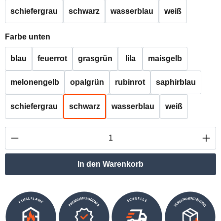
schiefergrau
schwarz
wasserblau
weiß
auswählen
Farbe unten
blau
feuerrot
grasgrün
lila
maisgelb
melonengelb
opalgrün
rubinrot
saphirblau
schiefergrau
schwarz
wasserblau
weiß
Produkt Anzahl: Gib den gewünschten Wert ei
In den Warenkorb
VERSANDKOSTENFREI
SCHNELLE
PREMIUMPRODUKTE
FINALFLAME