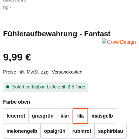
Fühleraufbewahrung - Fantast
9,99 €
Regulärer Preis:
Preise inkl. MwSt. zzgl. Versandkosten
Sofort verfügbar, Lieferzeit: 2-5 Tage
auswählen
Farbe oben
feuerrot
grasgrün
klar
lila
maisgelb
melonengelb
opalgrün
rubinrot
saphirblau