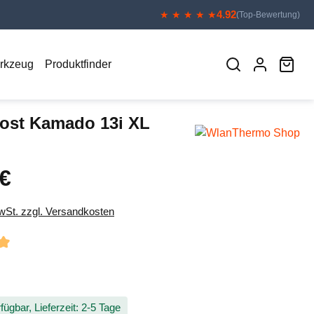
4.92
★ ★ ★ ★ ★
(Top-Bewertung)
War
erkzeug
Produktfinder
ost Kamado 13i XL
 €
eis:
MwSt. zzgl. Versandkosten
liche Bewertung von 5 von 5 Sternen
fügbar, Lieferzeit: 2-5 Tage