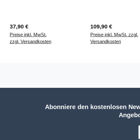
270mm
Regulärer Preis:
Regulärer Preis:
37,90 €
109,90 €
Preise inkl. MwSt.
Preise inkl. MwSt. zzgl.
zzgl. Versandkosten
Versandkosten
Abonniere den kostenlosen New
Angebo