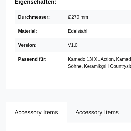
Eigenschaften:
Durchmesser:
Ø270 mm
Material:
Edelstahl
Version:
V1.0
Passend für:
Kamado 13i XL Action, Kamad
Söhne, Keramikgrill Countrysi
Accessory Items
Accessory Items