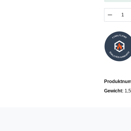
Produkt 
FINALFLAME
QUALITÄTS-GARANTIE
Produktnu
Gewicht:
1,5