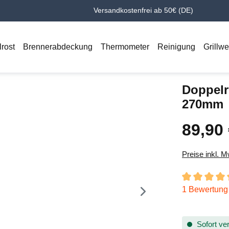
Versandkostenfrei ab 50€ (DE)
lrost
Brennerabdeckung
Thermometer
Reinigung
Grillw
Doppelr
270mm
89,90
Regulärer Pr
Preise inkl. 
Durchschnitt
1 Bewertung
Sofort ver