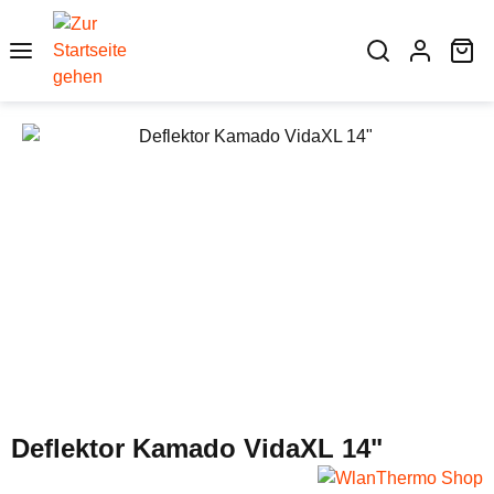
Zum Hauptinhalt springen
Wa
Bildergalerie überspringen
Deflektor Kamado VidaXL 14"