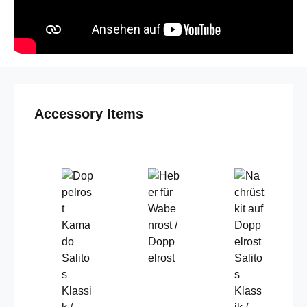
Produktgalerie überspringen
Accessory Items