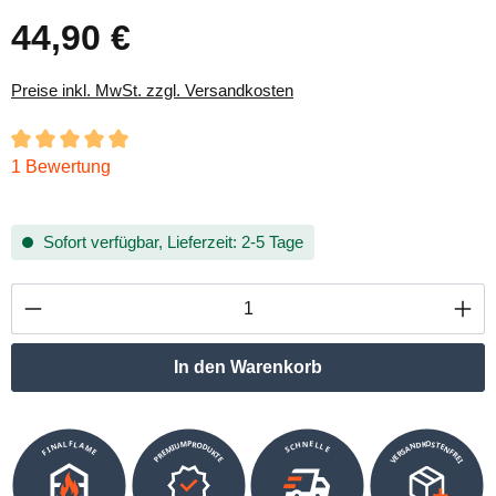
44,90 €
Regulärer Preis:
Preise inkl. MwSt. zzgl. Versandkosten
Durchschnittliche Bewertung von 5 von 5 Sternen
1 Bewertung
Sofort verfügbar, Lieferzeit: 2-5 Tage
Produkt Anzahl: Gib den gewünschten Wert ei
In den Warenkorb
VERSANDKOSTENFREI
SCHNELLE
PREMIUMPRODUKTE
FINALFLAME