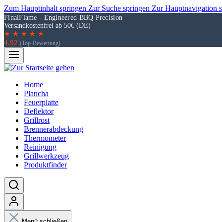
Zum Hauptinhalt springen
Zur Suche springen
Zur Hauptnavigation 
FinalFlame - Engineered BBQ Precision
Versandkostenfrei ab 50€ (DE)
★ ★ ★ ★ ★
4.92
(Top-Bewertung)
Home
Plancha
Feuerplatte
Deflektor
Grillrost
Brennerabdeckung
Thermometer
Reinigung
Grillwerkzeug
Produktfinder
Menü schließen